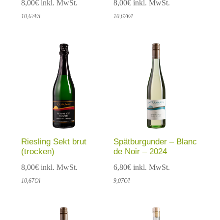
8,00
€
inkl. MwSt.
8,00
€
inkl. MwSt.
10,67
€
/l
10,67
€
/l
Riesling Sekt brut
Spätburgunder – Blanc
(trocken)
de Noir – 2024
8,00
€
inkl. MwSt.
6,80
€
inkl. MwSt.
10,67
€
/l
9,07
€
/l