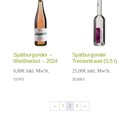
Spätburgunder –
Spätburgunder
Weißherbst – 2024
Tresterbrand (0,5 l)
6,80
€
inkl. MwSt.
25,00
€
inkl. MwSt.
9,07
€
/l
50,00
€
/l
←
1
2
3
→