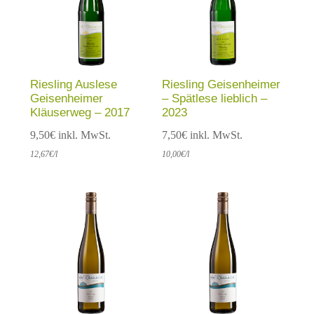
Riesling Auslese
Riesling Geisenheimer
Geisenheimer
– Spätlese lieblich –
Kläuserweg – 2017
2023
9,50
€
inkl. MwSt.
7,50
€
inkl. MwSt.
12,67
€
/l
10,00
€
/l