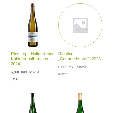
Riesling – Hallgartener
Riesling
Kabinett halbtrocken –
„Gesprächsstoff“ 2023
2024
6,60
€
inkl. MwSt.
6,80
€
inkl. MwSt.
8,80
€
/l
9,07
€
/l