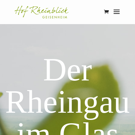
Der
Rheingau
im Glas