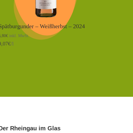
Spätburgunder – Weißherbst – 2024
6,80
€
inkl. MwSt.
9,07
€
/l
Der Rheingau im Glas