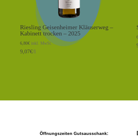
Riesling Geisenheimer Kläuserweg –
Kabinett trocken – 2025
6,80
€
inkl. MwSt.
9,07
€
/l
Öffnungszeiten Gutsausschank: