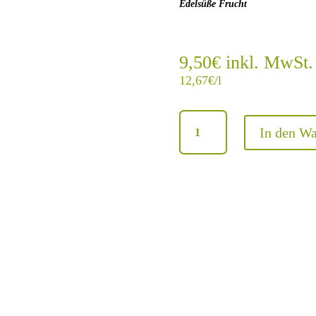
Edelsüße Frucht
9,50
€
inkl. MwSt.
12,67
€
/l
Riesling
In den W
Auslese
Geisenheimer
Kläuserweg
-
2017
Menge