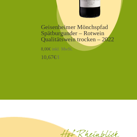
Geisenheimer Mönchspfad
Spätburgunder – Rotwein
Qualitätswein trocken – 2022
8,00
€
inkl. MwSt.
10,67
€
/l