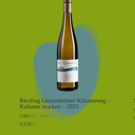
Riesling Geisenheimer Kläuserweg –
Kabinett trocken – 2025
6,80
€
inkl. MwSt.
9,07
€
/l