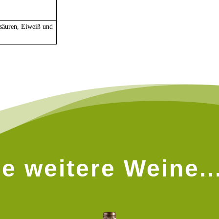
tsäuren, Eiweiß und
e weitere Weine..