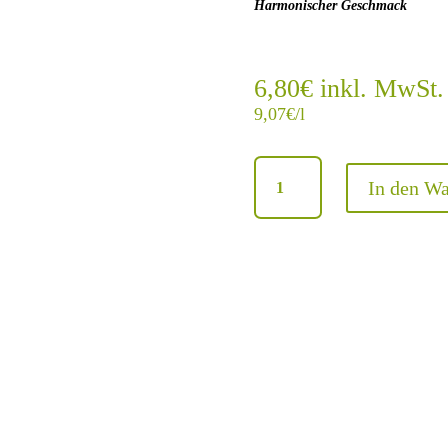
Harmonischer Geschmack
6,80
€
inkl. MwSt.
9,07
€
/l
Riesling
In den W
-
Hallgartener
Kabinett
halbtrocken
-
2024
Menge