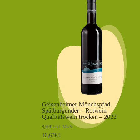
Geisenheimer Mönchspfad
Spätburgunder – Rotwein
Qualitätswein trocken – 2022
8,00
€
inkl. MwSt.
10,67
€
/l