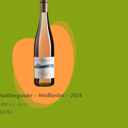
Spätburgunder – Weißherbst – 2024
6,80
€
inkl. MwSt.
9,07
€
/l