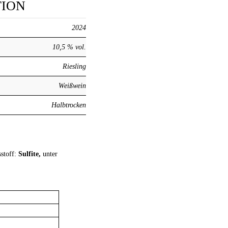
TION
2024
10,5 % vol.
Riesling
Weißwein
Halbtrocken
sstoff:
Sulfite,
unter
l