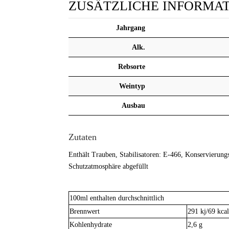
ZUSÄTZLICHE INFORMA
Jahrgang
Alk.
Rebsorte
Weintyp
Ausbau
Zutaten
Enthält Trauben, Stabilisatoren: E-466, Konservierung
Schutzatmosphäre abgefüllt
100ml enthalten durchschnittlich
Brennwert
291 kj/69 kca
Kohlenhydrate
2,6 g