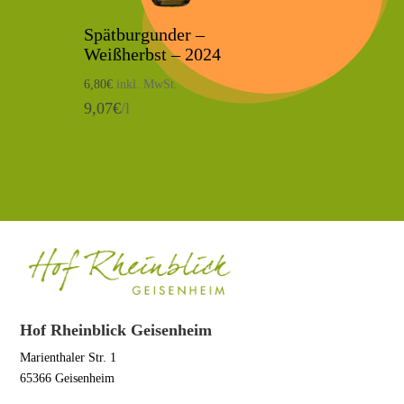
Spätburgunder –
Weißherbst – 2024
6,80
€
inkl. MwSt.
9,07
€
/l
Hof Rheinblick Geisenheim
Marienthaler Str. 1
65366 Geisenheim