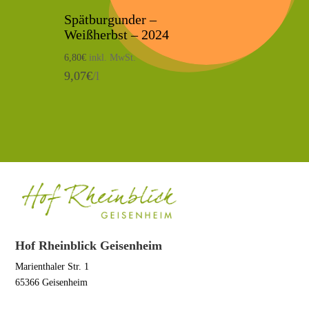
Spätburgunder –
Weißherbst – 2024
6,80
€
inkl. MwSt.
9,07
€
/l
Hof Rheinblick Geisenheim
Marienthaler Str. 1
65366 Geisenheim