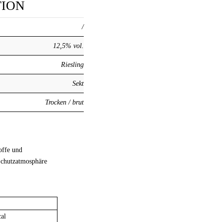
TION
/
12,5% vol.
Riesling
Sekt
Trocken / brut
offe und
Schutzatmosphäre
cal