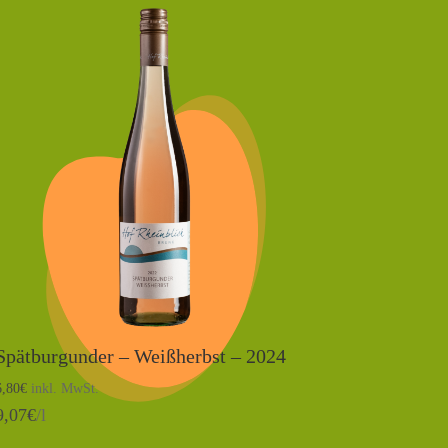
Spätburgunder – Weißherbst – 2024
6,80
€
inkl. MwSt.
9,07
€
/l