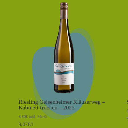
Riesling Geisenheimer Kläuserweg –
Kabinett trocken – 2025
6,80
€
inkl. MwSt.
9,07
€
/l