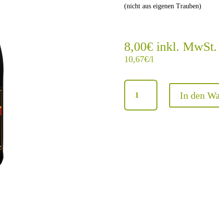
(nicht aus eigenen Trauben)
8,00
€
inkl. MwSt.
10,67
€
/l
Riesling
In den W
Sekt
brut
(trocken)
Menge