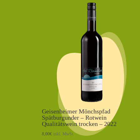
Geisenheimer Mönchspfad
Spätburgunder – Rotwein
Qualitätswein trocken – 2022
8,00
€
inkl. MwSt.