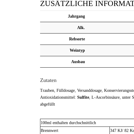
ZUSÄTZLICHE INFORMA
Jahrgang
Alk.
Rebsorte
Weintyp
Ausbau
Zutaten
Trauben, Fülldosage, Versanddosage, Konservierungsst
Antioxidationsmittel:
Sulfite
, L-Ascorbinsäure, unter 
abgefüllt
100ml enthalten durchschnittlich
Brennwert
347 KJ/ 82 K