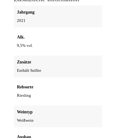
-
2021
Jahrgang
Menge
2021
Alk.
9,5% vol.
Zusätze
Enthält Sulfite
Rebsorte
Riesling
Weintyp
Weißwein
Ausbau