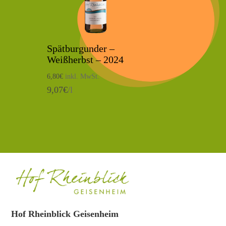
Spätburgunder –
Weißherbst – 2024
6,80
€
inkl. MwSt.
9,07
€
/l
Hof Rheinblick Geisenheim