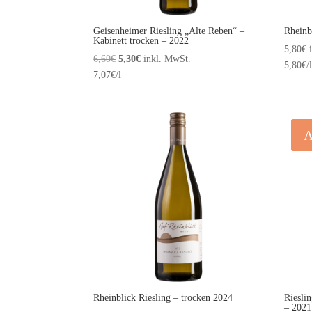
Geisenheimer Riesling „Alte Reben“ –
Rheinb
Kabinett trocken – 2022
5,80
€
Ursprünglicher
Aktueller
6,60
€
5,30
€
inkl. MwSt.
5,80
€
/l
Preis
Preis
7,07
€
/l
war:
ist:
6,60€
5,30€.
A
Rheinblick Riesling – trocken 2024
Riesli
– 2021