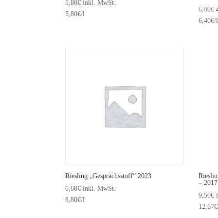
5,80
€
inkl. MwSt.
6,00
€
5,80
€
/l
6,40
€
/l
Riesling „Gesprächsstoff“ 2023
Riesli
– 2017
6,60
€
inkl. MwSt.
9,50
€
8,80
€
/l
12,67
€