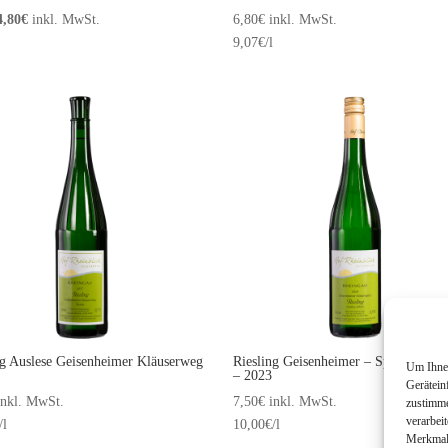
Ursprünglicher
Aktueller
4,80
€
inkl. MwSt.
6,80
€
inkl. MwSt.
Preis
Preis
9,07
€
/l
war:
ist:
6,00€
4,80€.
ng Auslese Geisenheimer Kläuserweg
Riesling Geisenheimer – Spätlese lieb
Um Ihnen
– 2023
Gerätein
inkl. MwSt.
7,50
€
inkl. MwSt.
zustimme
verarbei
/l
10,00
€
/l
Merkmale