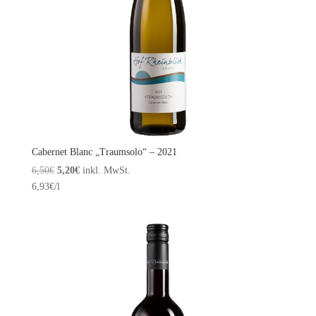
Cabernet Blanc „Traumsolo“ – 2021
Ursprünglicher
Aktueller
6,50
€
5,20
€
inkl. MwSt.
Preis
Preis
6,93
€
/l
war:
ist:
6,50€
5,20€.