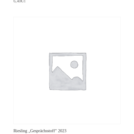
Preis
Preis
6,40
€
/l
war:
ist:
6,00€
4,80€.
Riesling „Gesprächsstoff“ 2023