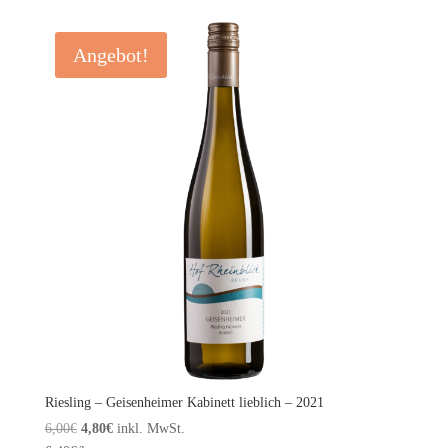
Angebot!
Riesling – Geisenheimer Kabinett lieblich – 2021
Ursprünglicher
Aktueller
6,00
€
4,80
€
inkl. MwSt.