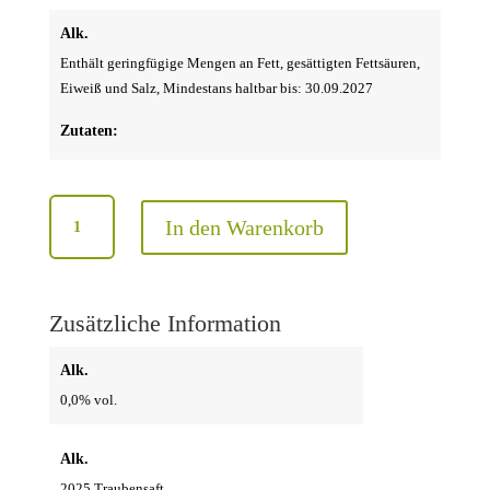
Alk.
Enthält geringfügige Mengen an Fett, gesättigten Fettsäuren,
Eiweiß und Salz, Mindestans haltbar bis: 30.09.2027
Zutaten:
Traubensaft
In den Warenkorb
aus
weißen
Trauben
Menge
Zusätzliche Information
Alk.
0,0% vol.
Alk.
2025 Traubensaft