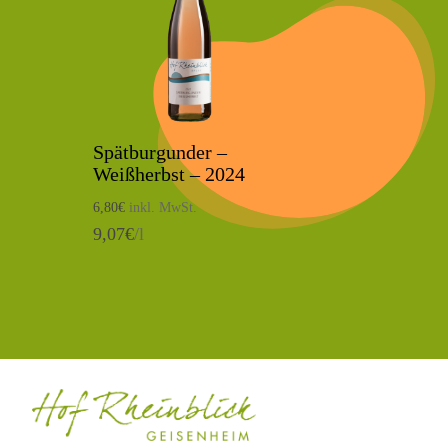
Spätburgunder –
Weißherbst – 2024
6,80
€
inkl. MwSt.
9,07
€
/l