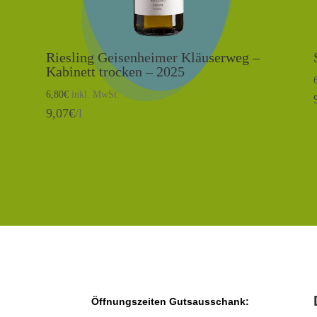
Riesling Geisenheimer Kläuserweg –
Kabinett trocken – 2025
6,80
€
inkl. MwSt.
9,07
€
/l
Öffnungszeiten Gutsausschank: