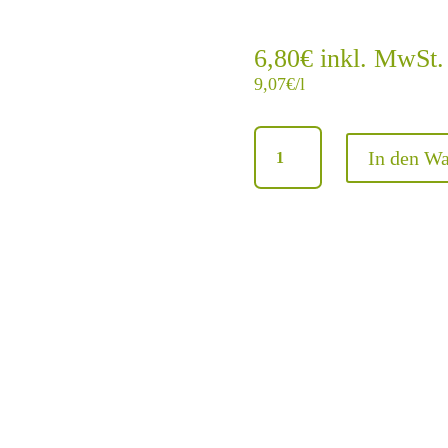
6,80
€
inkl. MwSt.
9,07
€
/l
Cabernet
In den W
Blanc
trocken-
2023
Menge