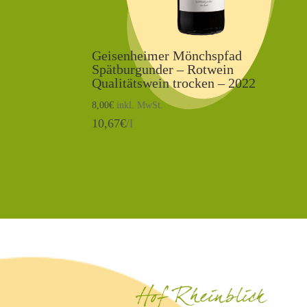
Geisenheimer Mönchspfad
Spätburgunder – Rotwein
Qualitätswein trocken – 2022
8,00
€
inkl. MwSt.
10,67
€
/l