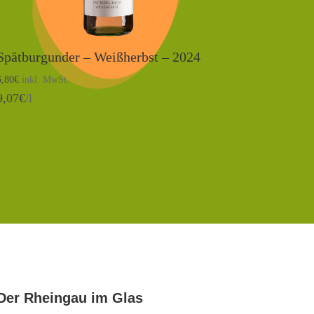
Spätburgunder – Weißherbst – 2024
6,80
€
inkl. MwSt.
9,07
€
/l
Der Rheingau im Glas