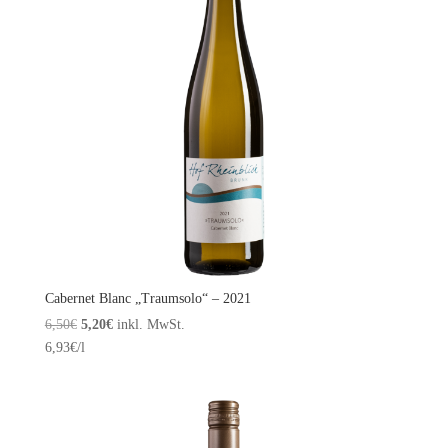
Cabernet Blanc „Traumsolo“ – 2021
Ursprünglicher
Aktueller
6,50
€
5,20
€
inkl. MwSt.
Preis
Preis
6,93
€
/l
war:
ist:
6,50€
5,20€.