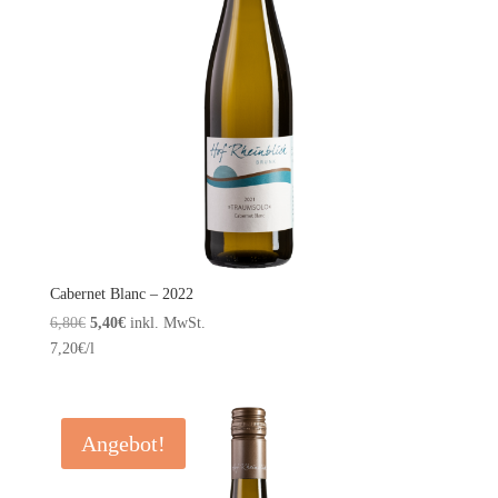
Cabernet Blanc – 2022
Ursprünglicher
Aktueller
6,80
€
5,40
€
inkl. MwSt.
Preis
Preis
7,20
€
/l
war:
ist:
6,80€
5,40€.
Angebot!