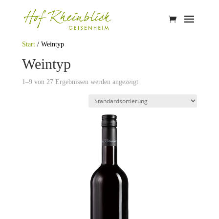
Start
/ Weintyp
Weintyp
1–9 von 27 Ergebnissen werden angezeigt