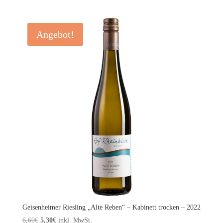
Angebot!
Geisenheimer Riesling „Alte Reben“ – Kabinett trocken – 2022
Ursprünglicher
Aktueller
6,60
€
5,30
€
inkl. MwSt.