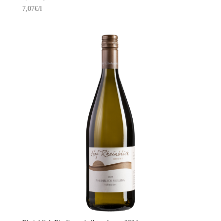
Preis
Preis
7,07
€
/l
war:
ist:
6,60€
5,30€.