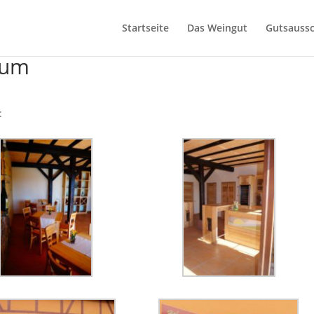
Startseite
Das Weingut
Gutsauss
aum
: