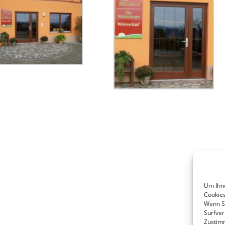
Um Ihne
Cookies
Wenn Si
Surfver
Zustim